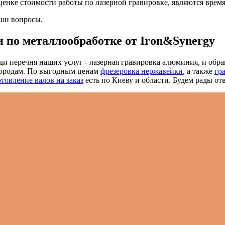
енке стоимости работы по лазерной гравировке, являются время
аши вопросы.
 по металлообработке от Iron&Synergy
ди перечня наших услуг - лазерная гравировка алюминия, и обра
городам. По выгодным ценам
фрезеровка нержавейки
, а также
гр
товление валов на заказ
есть по Киеву и области. Будем рады от