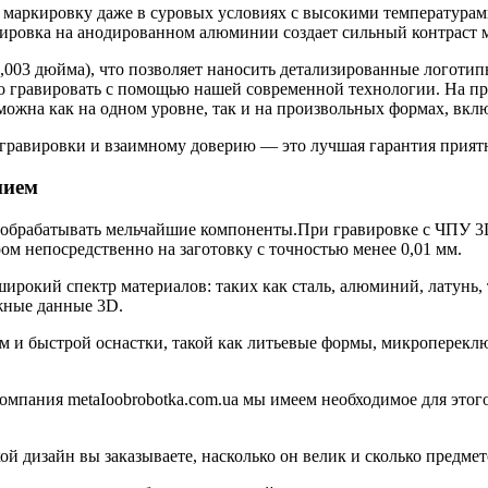
 маркировку даже в суровых условиях с высокими температурам
равировка на анодированном алюминии создает сильный контрас
 0,003 дюйма), что позволяет наносить детализированные логот
о гравировать с помощью нашей современной технологии. На п
зможна как на одном уровне, так и на произвольных формах, вк
 гравировки и взаимному доверию — это лучшая гарантия прият
нием
 обрабатывать мельчайшие компоненты.При гравировке с ЧПУ 3D
ом непосредственно на заготовку с точностью менее 0,01 мм.
кий спектр материалов: таких как сталь, алюминий, латунь, т
ожные данные 3D.
м и быстрой оснастки, такой как литьевые формы, микропереклю
омпания metaIoobrobotka.com.ua мы имеем необходимое для этог
кой дизайн вы заказываете, насколько он велик и сколько предм