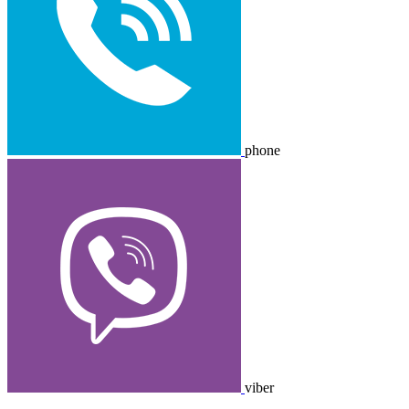
Contact
me
phone
viber