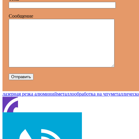
Сообщение
лазерная резка алюминий
металлообработка на чпу
металлически