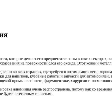
ия
ти, которые делают его предпочтительным в таких секторах, к
образования на поверхности слоя его оксида. Этот ковкий метал
евно во всех отраслях, где требуется оптимизация веса, хороша
нки для напитков, кузовные работы и запчасти для автомобилей, 
ищевой промышленности, фармацевтике, хирургии и косметолог
овка алюминия очень распространена, потому как со временем
лие будет эстетичным и чистым.