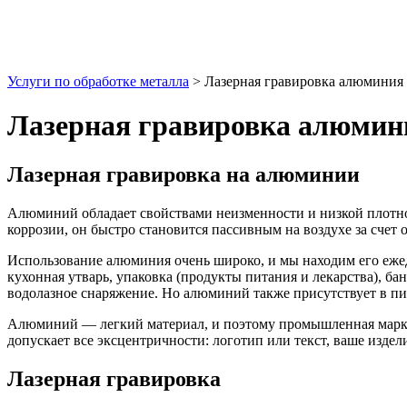
Токарная обработка стали
Сварка легированных сталей
Изготовление металлоконструкций
Сварка чугуна
Изготовление газовых шкафов
Сварка 40х
Изготовление гребенок
Изготовление модулей
Изготовление модульных блоков
Услуги по обработке металла
>
Лазерная гравировка алюминия
Изготовление насосных станций
Изготовление топливных баков
Лазерная гравировка алюмин
Изготовление баков из нержавейки
Изготовление теплопунктов
Изготовление прокатных валков
Лазерная гравировка на алюминии
Изготовление конвейерных роликов
Изготовление колес для роликов
Алюминий обладает свойствами неизменности и низкой плотнос
коррозии, он быстро становится пассивным на воздухе за счет 
Использование алюминия очень широко, и мы находим его ежедн
кухонная утварь, упаковка (продукты питания и лекарства), ба
водолазное снаряжение. Но алюминий также присутствует в п
Алюминий — легкий материал, и поэтому промышленная маркир
допускает все эксцентричности: логотип или текст, ваше изде
Лазерная гравировка