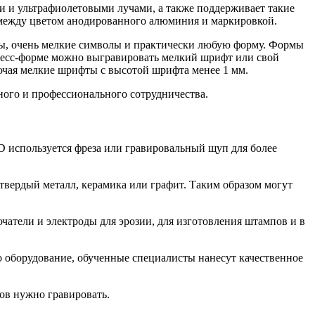
и и ультрафиолетовыми лучами, а также поддерживает такие
т между цветом анодированного алюминия и маркировкой.
ипы, очень мелкие символы и практически любую форму. Формы
ресс-форме можно выгравировать мелкий шрифт или свой
лючая мелкие шрифты с высотой шрифта менее 1 мм.
ного и профессионального сотрудничества.
 используется фреза или гравировальный щуп для более
вердый металл, керамика или графит. Таким образом могут
чатели и электроды для эрозии, для изготовления штампов и в
о оборудование, обученные специалисты нанесут качественное
етов нужно гравировать.