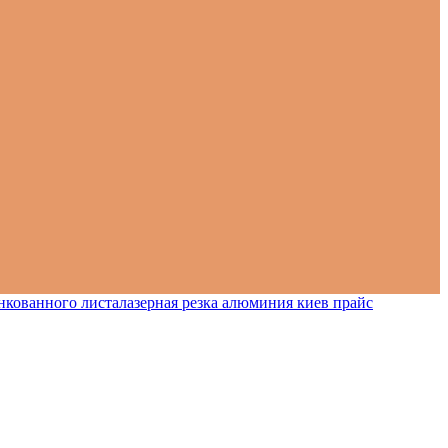
нкованного листа
лазерная резка алюминия киев прайс