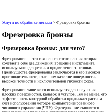
Токарная обработка стали
Сварка легированных сталей
Изготовление металлоконструкций
Сварка чугуна
Изготовление газовых шкафов
Сварка 40х
Изготовление гребенок
Изготовление модулей
Изготовление модульных блоков
Услуги по обработке металла
>
Фрезеровка бронзы
Изготовление насосных станций
Изготовление топливных баков
Фрезеровка бронзы
Изготовление баков из нержавейки
Изготовление теплопунктов
Изготовление прокатных валков
Фрезеровка бронзы: для чего?
Изготовление конвейерных роликов
Изготовление колес для роликов
Фрезерование — это технология изготовления которая
сочетает в себе два движения: вращение инструмента,
используемого для резки, и продвижение заготовки.
Преимущества фрезерования заключаются в его высокой
производительности, отличном качестве поверхности,
высокой точности и исключительной гибкости форм.
Фрезерование чаще всего используется для получения
плоских поверхностей, канавок и уступов. Тем не менее, его
эффективность контурной обработки продолжает расти за
счет использования методов компьютеризированного
числового управления (ЧПУ). Фрезерование становится