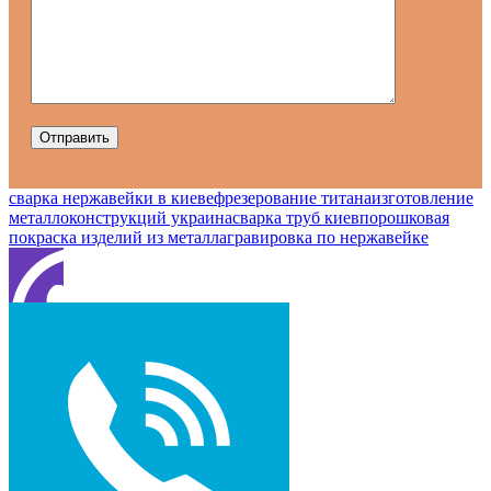
сварка нержавейки в киеве
фрезерование титана
изготовление
металлоконструкций украина
сварка труб киев
порошковая
покраска изделий из металла
гравировка по нержавейке
Contact
me